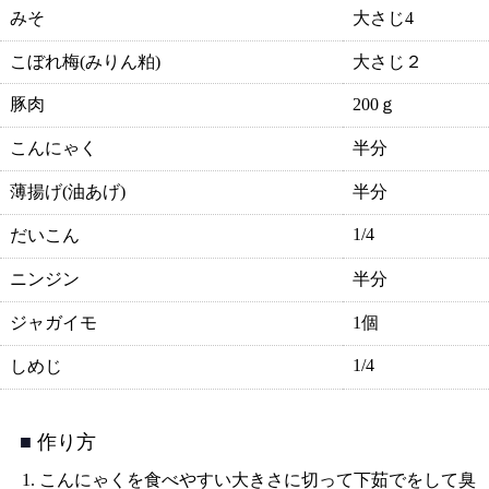
みそ
大さじ4
こぼれ梅(みりん粕)
大さじ２
豚肉
200ｇ
こんにゃく
半分
薄揚げ(油あげ)
半分
1/4
だいこん
ニンジン
半分
ジャガイモ
1個
1/4
しめじ
作り方
こんにゃくを食べやすい大きさに切って下茹でをして臭