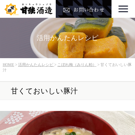
活用かんたんレシピ
HOME
>
活用かんたんレシピ
>
こぼれ梅（みりん粕）
>
甘くておいしい豚
汁
甘くておいしい豚汁