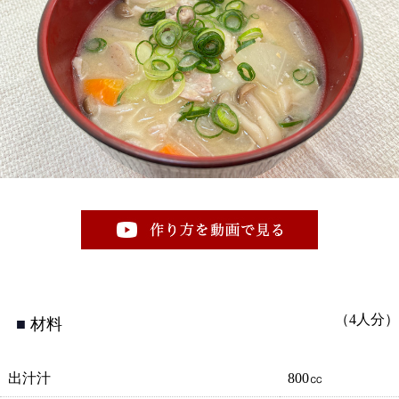
（4人分）
材料
出汁汁
800㏄