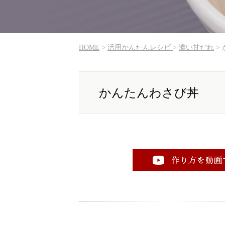
HOME
>
活用かんたんレシピ
>
濃い甘だれ
>
かんたんわさび丼