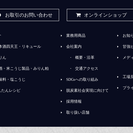
お取引のお問い合わせ
オンラインショップ
介
業務用商品
お知
本酒四天王・リキュール
会社案内
甘強
りん
概要・沿革
メデ
酒・米こうじ製品・みりん粕
交通アクセス
工場
味料・塩こうじ
SDGsへの取り組み
プラ
んたんレシピ
脱炭素社会実現に向けて
採用情報
取り扱い店舗