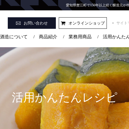
愛知県蟹江町で150年以上続く醸造元
サイト
お問い合わせ
オンラインショップ
酒造について
/
商品紹介
/
業務用商品
/
活用かんた
活用かんたんレシピ