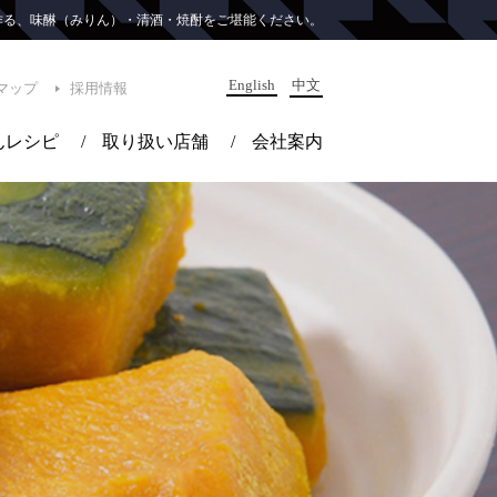
が作る、味醂（みりん）・清酒・焼酎をご堪能ください。
English
中文
マップ
採用情報
んレシピ
/
取り扱い店舗
/
会社案内