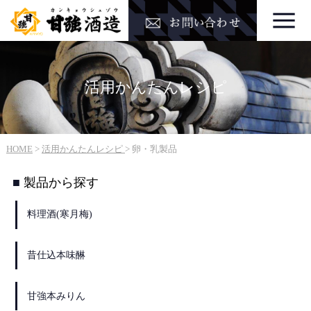
活用かんたんレシピ
HOME
>
活用かんたんレシピ
>
卵・乳製品
製品から探す
料理酒(寒月梅)
昔仕込本味醂
甘強本みりん