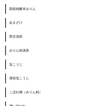
国産純醸本みりん
あまざけ
西京漬床
みりん粕漬床
塩こうじ
液状塩こうじ
こぼれ梅（みりん粕）